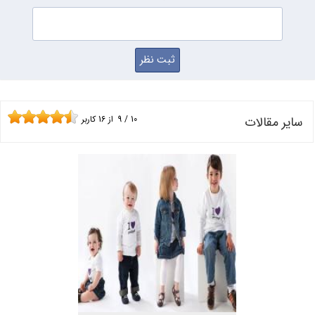
سایر مقالات
10
/
9
از
16
کاربر