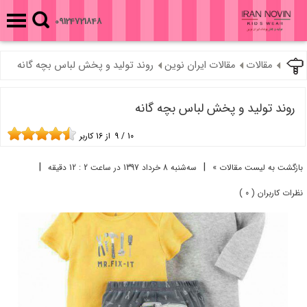
09124721848
مقالات
مقالات ایران نوین
روند تولید و پخش لباس بچه گانه
روند تولید و پخش لباس بچه گانه
10
/
9
از
16
کاربر
|
|
بازگشت به لیست مقالات »
ﺳﻪشنبه 8 خرداد 1397 در ساعت 2 : 12 دقیقه
نظرات کاربران ( 0 )