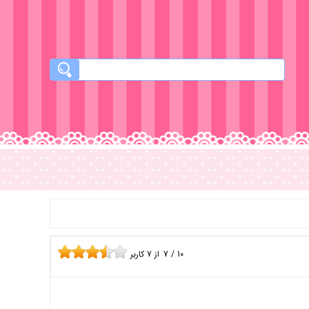
10
/
7
از
7
کاربر