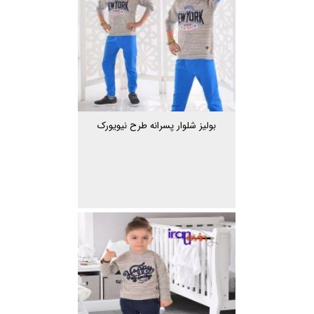
بولیز شلوار پسرانه طرح نیویورک