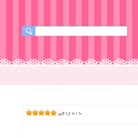
10
/
10
از
1
کاربر